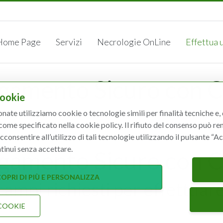
05582
Home Page
Servizi
Necrologie OnLine
Effettua
gamento Sicuro con C
Cookie
Effettua un pagament...
onate utilizziamo cookie o tecnologie simili per finalità tecniche e,
 come specificato nella cookie policy. Il rifiuto del consenso può re
acconsentire all’utilizzo di tali tecnologie utilizzando il pulsante “
tinui senza accettare.
gamento Sicuro con C
OPRI DI PIÙ E PERSONALIZZA
 campi richiesti per effettu
COOKIE