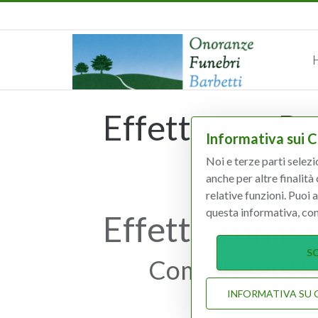
Effettua un Pa
Informativa sui 
Noi e terze parti selezi
anche per altre finalità
relative funzioni. Puoi 
questa informativa, con
Effettua un Pa
SC
Compila tutti i
INFORMATIVA SU 