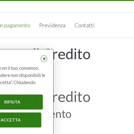
0293
Contattaci 24 ore su 24
Dove siamo
 un pagamento
Previdenza
Contatti
arta di Credito
 con il tuo consenso,
ndere non disponibili le
Accetta”. Chiudendo
arta di Credito
RIFIUTA
are un pagamento
ACCETTA